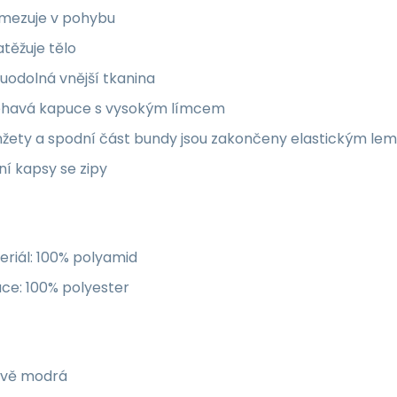
mezuje v pohybu
těžuje tělo
uodolná vnější tkanina
léhavá kapuce s vysokým límcem
žety a spodní část bundy jsou zakončeny elastickým le
í kapsy se zipy
riál: 100% polyamid
ace: 100% polyester
vě modrá