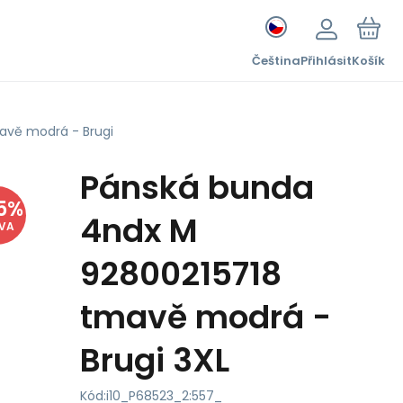
Čeština
Přihlásit
Košík
avě modrá - Brugi
Pánská bunda
5
%
4ndx M
EVA
92800215718
tmavě modrá -
Brugi 3XL
Kód:
i10_P68523_2:557_