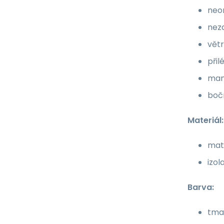
neo
neza
větr
při
man
bočn
Materiál:
mate
izol
Barva:
tma