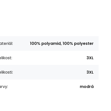
teriál:
100% polyamid, 100% polyester
likost:
3XL
likosti:
3XL
rvy:
modrá