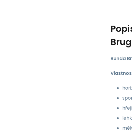
Popi
Brug
Bunda Br
Vlastnost
hori
spor
hřej
leh
měk