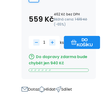
462
Kč
bez DPH
559
Kč
Běžná cena:
1 619
Kč
(-
65
%)
DO
ks
KOŠÍKU
Do dopravy zdarma bude
chybět jen
940
Kč
Dotaz
Hlídat
Sdílet