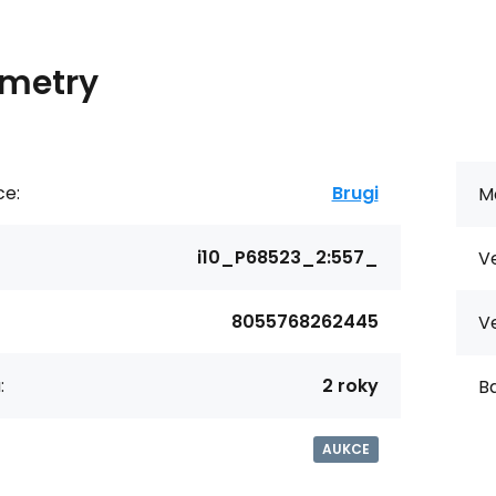
metry
ce:
Brugi
Ma
i10_P68523_2:557_
Ve
8055768262445
Ve
:
2 roky
Ba
AUKCE