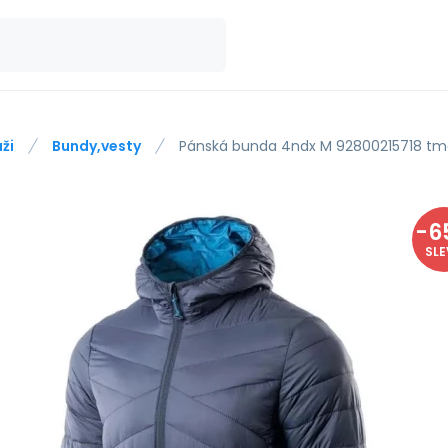
ži
Bundy,vesty
Pánská bunda 4ndx M 92800215718 tm
-
6
SL