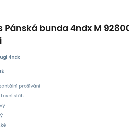
s
Pánská bunda 4ndx M 9280
i
ugi 4ndx
i:
zontální prošívání
tovní střih
ivý
ký
ké