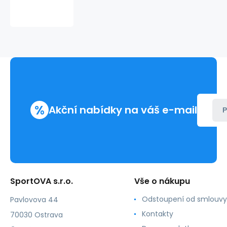
1
%
Akční nabídky na váš e-mail
P
SportOVA s.r.o.
Vše o nákupu
Odstoupení od smlouvy
Pavlovova 44
Kontakty
70030 Ostrava