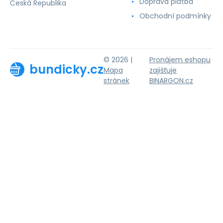
Doprava platba
Česká Republika
Obchodní podmínky
© 2026 |
Pronájem eshopu
bundicky.cz
Mapa
zajišťuje
stránek
BINARGON.cz