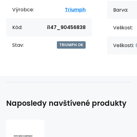
Výrobce:
Triumph
Barva:
Kód:
i147_90456838
Velikost:
Stav:
Velikosti:
TRIUMPH OK
Naposledy navštívené produkty
Dárková
poukázka