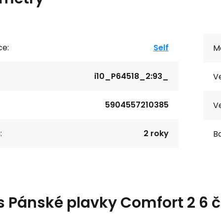
ce:
Self
Ma
i10_P64518_2:93_
Ve
5904557210385
Ve
:
2 roky
Ba
s
Pánské plavky Comfort 2 6 č