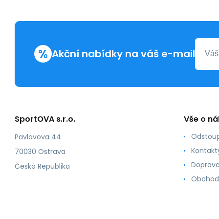
%
Akční nabídky na váš e-mail
SportOVA s.r.o.
Vše o n
Odstoup
Pavlovova 44
Kontakt
70030 Ostrava
Doprava
Česká Republika
Obchod