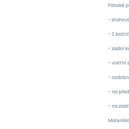
Pánské p
- stahov
- 2 bočn
- zadní k
- vnitřní 
- ozdobn
- na před
- na zad
Materiálo