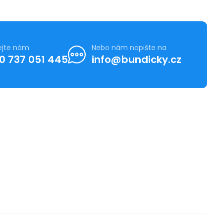
ejte nám
Nebo nám napište na
0 737 051 445
info@bundicky.cz