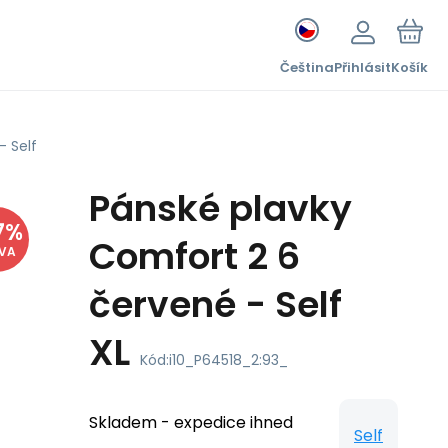
Čeština
Přihlásit
Košík
- Self
Pánské plavky
7
%
Comfort 2 6
EVA
červené - Self
XL
Kód:
i10_P64518_2:93_
Skladem - expedice ihned
Self