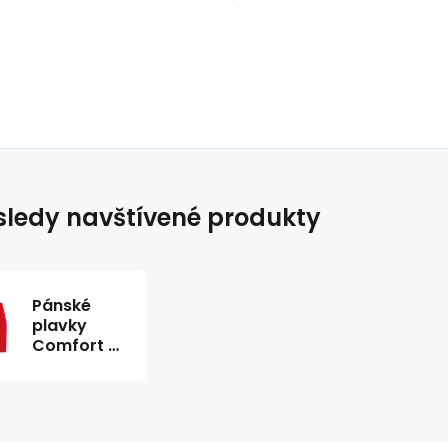
ledy navštívené produkty
Pánské
plavky
Comfort 2
6 červené
- Self