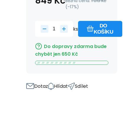
849
Kč
Běžná cena:
1 019
Kč
(-
17
%)
DO
ks
KOŠÍKU
Do dopravy zdarma bude
chybět jen
650
Kč
Dotaz
Hlídat
Sdílet