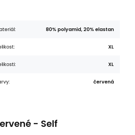
teriál:
80% polyamid, 20% elastan
likost:
XL
likosti:
XL
rvy:
červená
ervené - Self