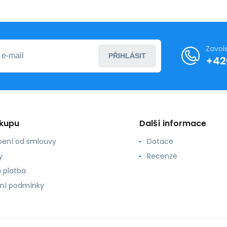
Zavol
PŘIHLÁSIT
+42
ákupu
Další informace
ení od smlouvy
Dotace
y
Recenze
 platba
ní podmínky