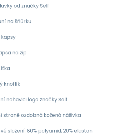
lavky od značky Self
ání na šňůrku
í kapsy
apsa na zip
síťka
ý knoflík
ní nohavici logo značky Self
ní straně ozdobná kožená nášivka
vé složení: 80% polyamid, 20% elastan