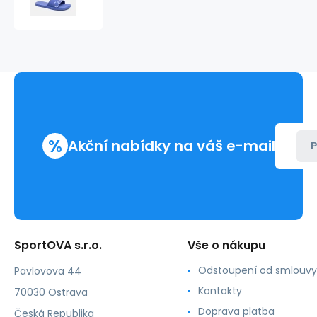
038
modrá
-
Calvin
Klein
%
Akční nabídky na váš e-mail
P
SportOVA s.r.o.
Vše o nákupu
Odstoupení od smlouvy
Pavlovova 44
Kontakty
70030 Ostrava
Doprava platba
Česká Republika