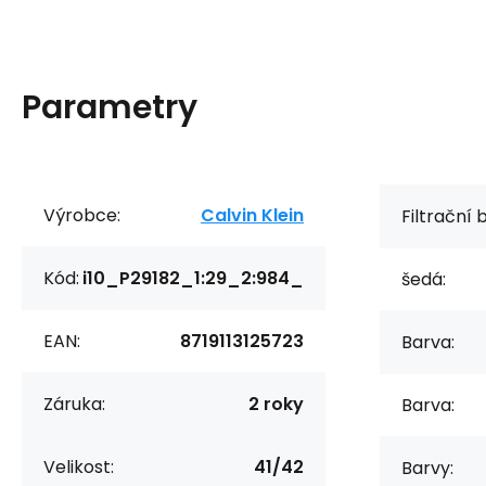
Parametry
Výrobce:
Calvin Klein
Filtrační 
Kód:
i10_P29182_1:29_2:984_
šedá:
EAN:
8719113125723
Barva:
Záruka:
2 roky
Barva:
Velikost:
41/42
Barvy: