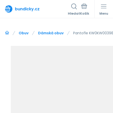
bundicky.cz
Hledat
Menu
Obuv
Dámská obuv
Pantofle KW0KW00398-