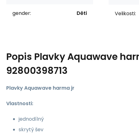
gender:
Děti
Velikosti:
Popis
Plavky Aquawave harm
92800398713
Plavky Aquawave harma jr
Vlastnosti:
jednodílný
skrytý šev