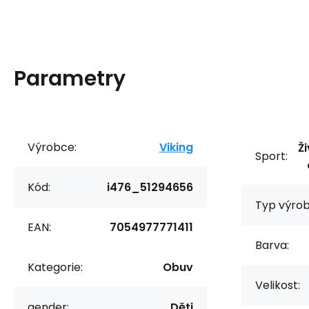
Parametry
Výrobce:
Viking
Ži
Sport:
Kód:
i476_51294656
Typ výrob
EAN:
7054977771411
Barva:
Kategorie:
Obuv
Velikost:
gender:
Děti