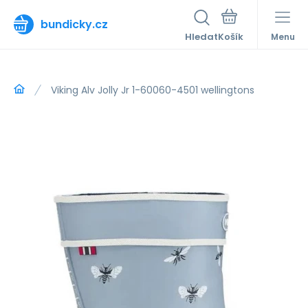
bundicky.cz
Hledat
Menu
Viking Alv Jolly Jr 1-60060-4501 wellingtons