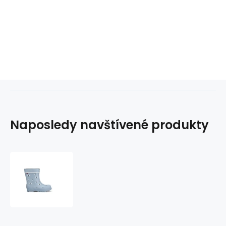
Naposledy navštívené produkty
Viking
Alv
Jolly
Jr
1-
60060-