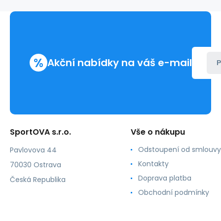
4501
wellingtons
%
Akční nabídky na váš e-mail
P
SportOVA s.r.o.
Vše o nákupu
Odstoupení od smlouvy
Pavlovova 44
Kontakty
70030 Ostrava
Doprava platba
Česká Republika
Obchodní podmínky