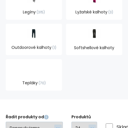
Legíny
Lyžařské kalhoty
315
3
Outdoorové kalhoty
Softshellové kalhoty
1
Tepláky
70
Řadit produkty od
Produktů
Skla