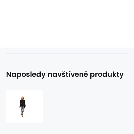
Naposledy navštívené produkty
Asymetrický
frak
s
límcem
a
zapínáním