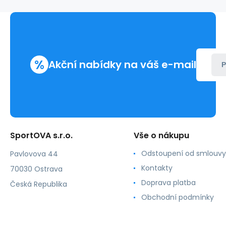
na
knoflíky
M165
-
černý
-
%
Akční nabídky na váš e-mail
Moe
P
SportOVA s.r.o.
Vše o nákupu
Odstoupení od smlouvy
Pavlovova 44
Kontakty
70030 Ostrava
Doprava platba
Česká Republika
Obchodní podmínky