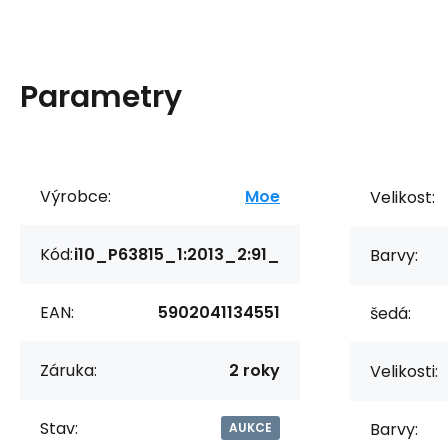
Parametry
Výrobce:
Moe
Velikost:
Kód:
i10_P63815_1:2013_2:91_
Barvy:
EAN:
5902041134551
šedá:
Záruka:
2 roky
Velikosti:
Stav:
Barvy:
AUKCE