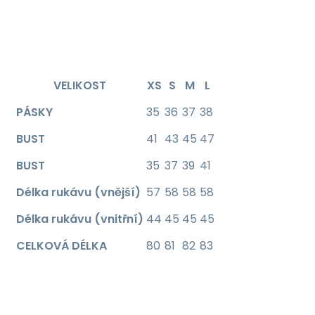
VELIKOST
XS
S
M
L
PÁSKY
35
36
37
38
BUST
41
43
45
47
BUST
35
37
39
41
Délka rukávu (vnější)
57
58
58
58
Délka rukávu (vnitřní)
44
45
45
45
CELKOVÁ DÉLKA
80
81
82
83