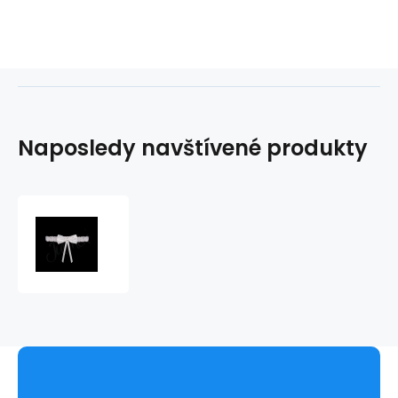
Naposledy navštívené produkty
Podvazek
PW-
52
bílá
-
Julimex