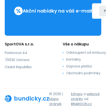
%
Akční nabídky na váš e-mail
P
SportOVA s.r.o.
Vše o nákupu
Odstoupení od smlouvy
Pavlovova 44
Kontakty
70030 Ostrava
Doprava platba
Česká Republika
Obchodní podmínky
© 2026 |
Eshopy
a
webové
bundicky.cz
Mapa
stránky
od
stránek
BINARGON.cz