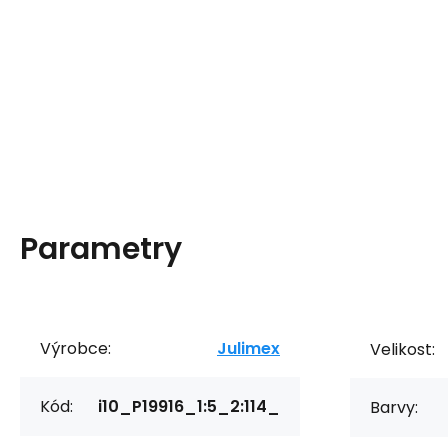
Parametry
Výrobce:
Julimex
Velikost:
Kód:
i10_P19916_1:5_2:114_
Barvy: