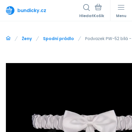
bundicky.cz
Hledat
Menu
Ženy
Spodní prádlo
Podvazek PW-52 bílá -