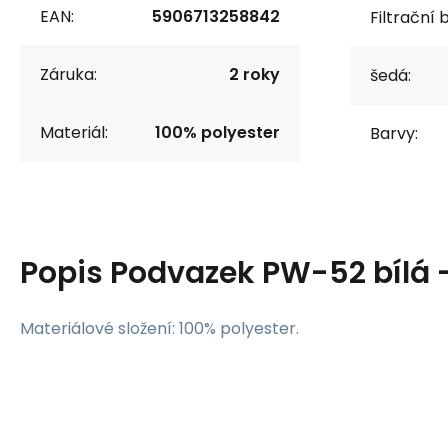
EAN:
5906713258842
Filtrační 
Záruka:
2 roky
šedá:
Materiál:
100% polyester
Barvy:
Popis
Podvazek PW-52 bílá 
Materiálové složení: 100% polyester.