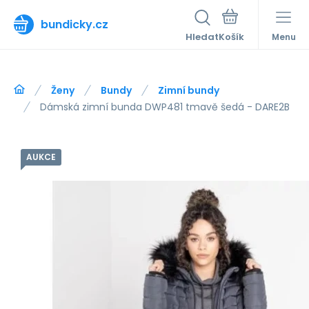
bundicky.cz
Hledat
Menu
Ženy
Bundy
Zimní bundy
Dámská zimní bunda DWP481 tmavě šedá - DARE2B
AUKCE