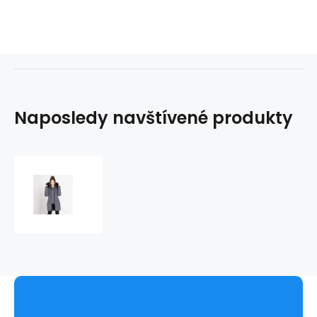
Naposledy navštívené produkty
Dámská
zimní
bunda
DWP481
tmavě
šedá
-
DARE2B