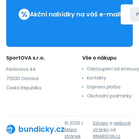
%
Akční nabídky na váš e-mail
P
SportOVA s.r.o.
Vše o nákupu
Odstoupení od smlouvy
Pavlovova 44
Kontakty
70030 Ostrava
Doprava platba
Česká Republika
Obchodní podmínky
© 2026 |
Eshopy
a
webové
bundicky.cz
Mapa
stránky
od
stránek
BINARGON.cz