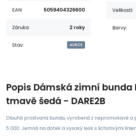
EAN:
5059404326600
Velikosti:
Záruka:
2 roky
Barvy:
Stav:
AUKCE
Popis
Dámská zimní bunda
tmavě šedá - DARE2B
Dlouhá prošívaná bunda, vyrobená z nepromokavé a 
5 000. Jemná na dotek a vysoký lesk s lichotivými linie